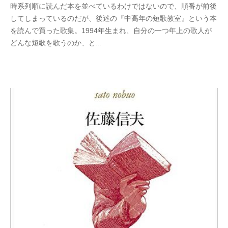
時系列順に読んだ本を並べているわけではないので、順番が前後
木
件
してしまっているのだが、後述の『中高年の短歌教室』という本
下
の
を読んで買った歌集。1994年生まれ、自分の一つ年上の歌人が
倖
コ
どんな短歌を歌うのか、と...
一
メ
ン
ト