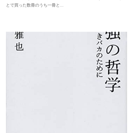
とで買った数冊のうち一冊と...
一
メ
ン
ト