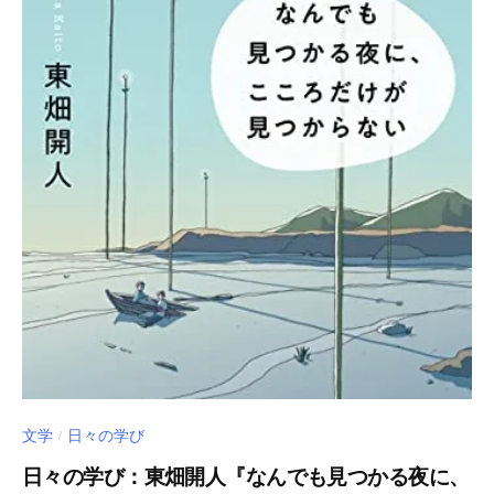
値
向
上
を
目
指
し
ま
す
。
文学
日々の学び
/
日々の学び：東畑開人『なんでも見つかる夜に、