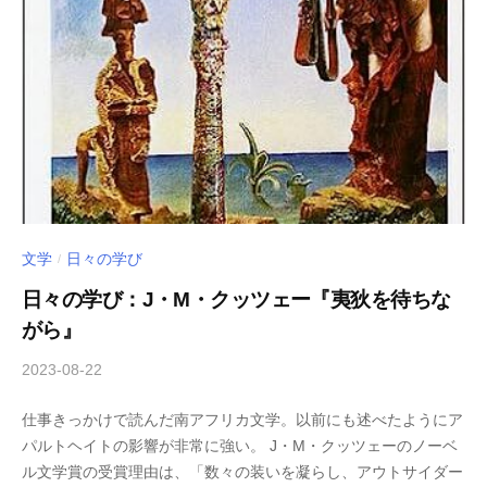
文学
日々の学び
/
日々の学び：J・M・クッツェー『夷狄を待ちな
がら』
2023-08-22
b
/
y
0
仕事きっかけで読んだ南アフリカ文学。以前にも述べたようにア
木
件
パルトヘイトの影響が非常に強い。 J・M・クッツェーのノーベ
下
の
ル文学賞の受賞理由は、「数々の装いを凝らし、アウトサイダー
倖
コ