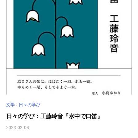
文学
日々の学び
/
日々の学び：工藤玲音『水中で口笛』
2023-02-06
b
/
y
0