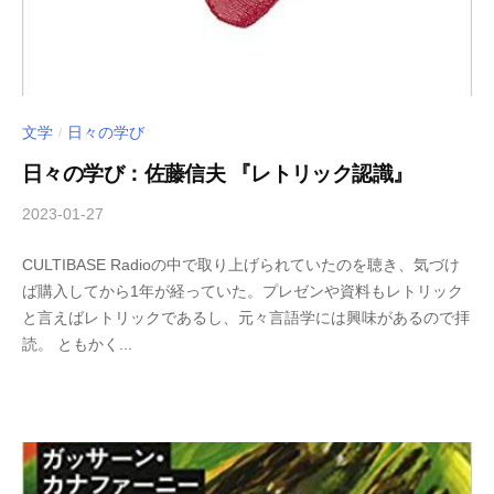
文学
日々の学び
/
日々の学び：佐藤信夫 『レトリック認識』
2023-01-27
b
/
y
0
CULTIBASE Radioの中で取り上げられていたのを聴き、気づけ
木
件
ば購入してから1年が経っていた。プレゼンや資料もレトリック
下
の
と言えばレトリックであるし、元々言語学には興味があるので拝
倖
コ
読。 ともかく...
一
メ
ン
ト