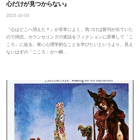
心だけが見つからない』
2023-10-03
b
/
y
0
『心はどこへ消えた？』が非常によく、気づけば新刊が出ていた
木
件
ので拝読。カウンセリングの実話をフィクションに昇華して「こ
下
の
ころ」に迫る。単に心理学的なことを学びたいというより、見え
倖
コ
ないはずの「こころ」が一瞬...
一
メ
ン
ト