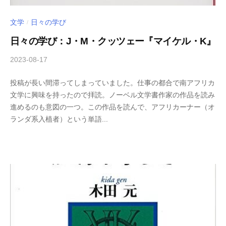
文学
日々の学び
/
日々の学び：J・M・クッツェー『マイケル・K』
2023-08-17
b
/
y
0
投稿が長い間滞ってしまっていました。仕事の都合で南アフリカ
木
件
文学に興味を持ったので拝読。ノーベル文学書作家の作品を読み
下
の
進めるのも意図の一つ。この作品を読んで、アフリカーナー（オ
倖
コ
ランダ系入植者）という単語...
一
メ
ン
ト