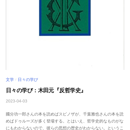
文学
日々の学び
/
日々の学び：木田元『反哲学史』
2023-04-03
b
/
y
0
國分功一郎さんの本を読めばスピノザが、千葉雅也さんの本を読
木
件
めばドゥルーズが多く登場する。とはいえ、哲学史的なものがな
下
の
にもわからないので、彼らの思想の歴史がわからない。というこ
倖
コ