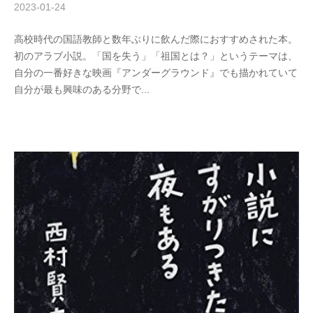
2023-01-24
b
/
y
0
高校時代の国語教師と数年ぶりに飲んだ際におすすめされた本。
木
件
初のアラブ小説。「国を失う」「祖国とは？」というテーマは、
下
の
自分の一番好きな映画『アンダーグラウンド』でも描かれていて
倖
コ
自分が最も興味のある分野で...
一
メ
ン
ト