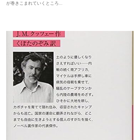
が巻きこまれていくところ...
一
メ
ン
ト