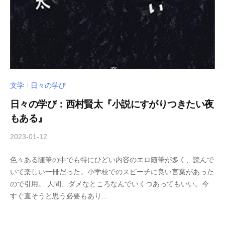
文学
日々の学び
/
日々の学び：西村賢太『小説にすがりつきたい夜
もある』
2023-01-12
b
/
y
0
色々ある随筆の中でも特にひどい内容のエロ随筆が多く、読んで
木
件
いて楽しい一冊だった。小学校でのスピーチに良い言葉があった
下
の
ので引用。 人間、ダメなところなんでいくつあってもいい。今
倖
コ
すぐ直そうと思う必要もあり...
一
メ
ン
ト