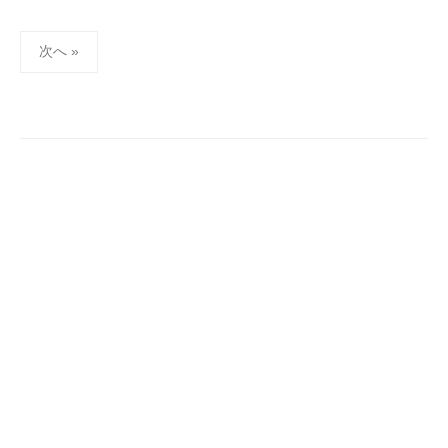
投
次へ »
稿
の
ペ
ー
ジ
送
り