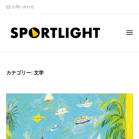
S
コ
お問い合わせ
P
ン
O
テ
R
ン
T
メ
L
ツ
ニ
ュ
I
へ
ー
S
"
G
ス
P
ス
H
キ
T
ポ
O
ッ
カテゴリー:
文学
株
ー
R
プ
式
ツ
T
会
ア
L
社
ナ
I
リ
G
ス
H
ト
T
"
の
株