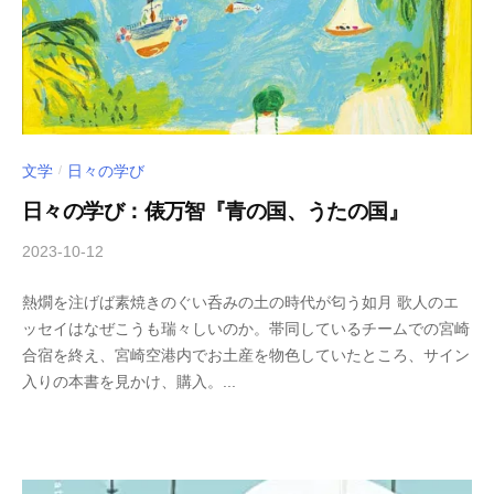
普
式
及
会
・
社
育
成
を
文学
日々の学び
/
通
日々の学び：俵万智『青の国、うたの国』
じ
、
2023-10-12
b
/
ス
y
0
ポ
熱燗を注げば素焼きのぐい呑みの土の時代が匂う如月 歌人のエ
木
件
ー
ッセイはなぜこうも瑞々しいのか。帯同しているチームでの宮崎
下
の
ツ
合宿を終え、宮崎空港内でお土産を物色していたところ、サイン
倖
コ
の
入りの本書を見かけ、購入。...
一
メ
社
ン
会
ト
的
価