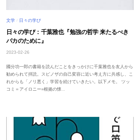
文学
日々の学び
/
日々の学び：千葉雅也『勉強の哲学 来たるべき
バカのために』
2023-02-26
b
/
y
0
國分功一郎の書籍を読んだことをきっかけに千葉雅也を友人から
木
件
勧められて拝読。スピノザの自己変容に近い考え方に共感し、こ
下
の
れからも「ノリ悪く」学習を続けていきたい。以下メモ。 ツッ
倖
コ
コミ＝アイロニー=根拠の懐...
一
メ
ン
ト