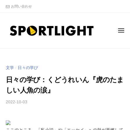
S
コ
お問い合わせ
P
ン
O
テ
R
ン
T
メ
L
ツ
ニ
ュ
I
へ
ー
S
"
G
ス
P
ス
H
キ
T
ポ
O
ッ
文学
日々の学び
/
株
ー
R
プ
式
ツ
日々の学び：くどうれいん『虎のたま
T
会
ア
L
しい人魚の涙』
社
ナ
I
リ
2022-10-03
b
/
G
ス
y
0
H
ト
木
件
T
"
下
の
の
株
ここのところ、「私小説」や「エッセイ」への熱が再燃して
倖
コ