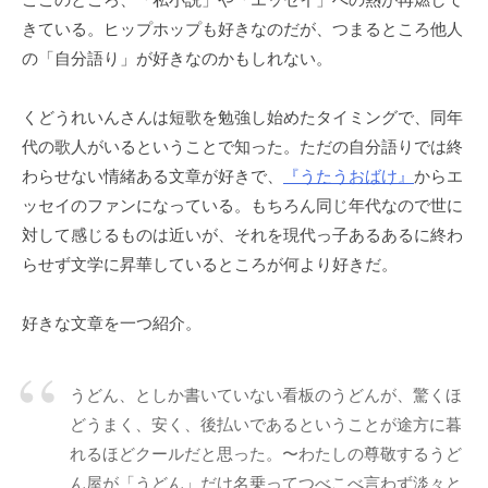
普
式
一
メ
きている。ヒップホップも好きなのだが、つまるところ他人
及
ン
会
の「自分語り」が好きなのかもしれない。
・
ト
社
育
くどうれいんさんは短歌を勉強し始めたタイミングで、同年
成
代の歌人がいるということで知った。ただの自分語りでは終
を
わらせない情緒ある文章が好きで、
『うたうおばけ』
からエ
通
ッセイのファンになっている。もちろん同じ年代なので世に
じ
対して感じるものは近いが、それを現代っ子あるあるに終わ
、
らせず文学に昇華しているところが何より好きだ。
ス
ポ
ー
好きな文章を一つ紹介。
ツ
の
うどん、としか書いていない看板のうどんが、驚くほ
社
どうまく、安く、後払いであるということが途方に暮
会
れるほどクールだと思った。〜わたしの尊敬するうど
的
価
ん屋が「うどん」だけ名乗ってつべこべ言わず淡々と