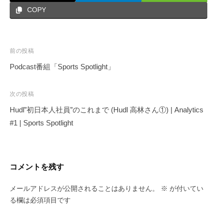
COPY
投
前の投稿
稿
Podcast番組「Sports Spotlight」
ナ
ビ
次の投稿
ゲ
Hudl”初日本人社員”のこれまで (Hudl 高林さん①) | Analytics
ー
#1 | Sports Spotlight
シ
ョ
ン
コメントを残す
メールアドレスが公開されることはありません。
※
が付いてい
る欄は必須項目です