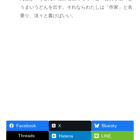
値
うまいうどんを出す。それならわたしは「作家」と名
向
乗り、淡々と書けばいい。
上
を
目
指
し
ま
す
。
Facebook
X
Bluesky
Threads
Hatena
LINE