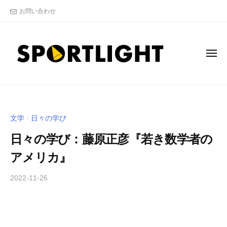
S
コ
お問い合わせ
P
ン
O
テ
R
ン
T
メ
L
ツ
ニ
ュ
I
へ
ー
S
"
G
ス
P
ス
H
キ
T
ポ
O
ッ
文学
日々の学び
/
株
ー
R
プ
式
ツ
日々の学び：藤原正彦『若き数学者の
T
会
ア
L
アメリカ』
社
ナ
I
リ
2022-11-26
b
/
G
ス
y
0
H
ト
木
件
T
"
下
の
の
株
倖
コ