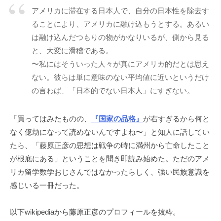
値
アメリカに滞在する日本人で、自分の日本性を除去す
向
ることにより、アメリカに融け込もうとする。あるい
上
は融け込んだつもりの物がかなりいるが、側から見る
を
と、大変に滑稽である。
目
〜私にはそういった人々が真にアメリカ的だとは思え
指
ない。彼らは単に意味のない平均値に近いというだけ
し
の言わば、「日本的でない日本人」にすぎない。
ま
す
「買ってはみたものの、
『国家の品格』
が右すぎるから何と
。
なく億劫になって読めないんですよね〜」と知人に話してい
たら、「藤原正彦の思想は戦争の時に満州から亡命したこと
が根底にある」ということを聞き即読み始めた。ただのアメ
リカ留学数学おじさんではなかったらしく、強い民族意識を
感じいる一冊だった。
以下wikipediaから藤原正彦のプロフィールを抜粋。