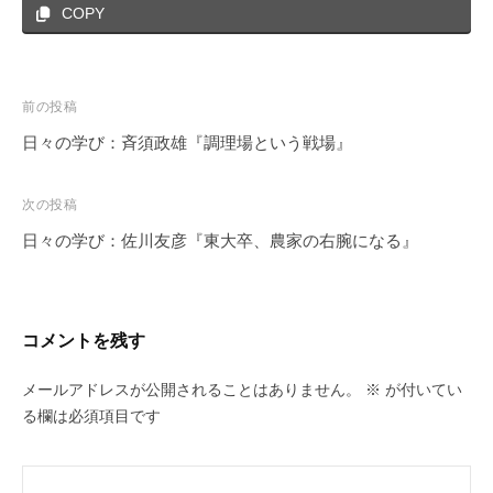
COPY
投
前の投稿
稿
日々の学び：斉須政雄『調理場という戦場』
ナ
ビ
次の投稿
ゲ
日々の学び：佐川友彦『東大卒、農家の右腕になる』
ー
シ
ョ
コメントを残す
ン
メールアドレスが公開されることはありません。
※
が付いてい
る欄は必須項目です