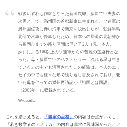
戦後いずれも作家となった新田次郎、藤原てい夫妻の
次男として、満州国の首都新京に生まれる。ソ連軍の
満州国侵攻に伴い汽車で新京を脱出したが、朝鮮半島
北部で汽車が停車したため、日本への帰還の北朝鮮か
ら福岡市までの残り区間は母と子3人（兄、本人、
妹）による1年以上のソ連軍からの苦難の逃避行とな
った。母・藤原ていのベストセラー『流れる星は生き
ている』の中でも活写されたこの経験は、本人のエッ
セイの中でも様々な形で繰り返し言及されており、老
いた母を伴っての満州再訪記が『祖国とは国語』
（2003年）に収録されている。
Wikipedia
これを踏まえると、
『国家の品格』
の内容は合点がいくし、
『若き数学者のアメリカ』の内容は非常に興味深かった。ア