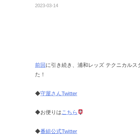
G
ス
2023-03-14
b
/
H
ト
y
0
"
T
木
件
の
株
下
の
普
倖
コ
式
及
一
メ
会
・
ン
社
育
ト
前回
に引き続き、浦和レッズ テクニカルス
成
た！
を
通
◆
守屋さんTwitter
じ
、
◆お便りは
こちら
ス
ポ
◆
番組公式Twitter
ー