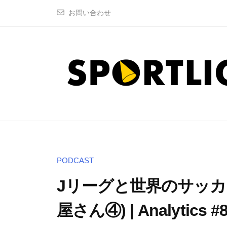
コ
P
お問い合わせ
ン
O
テ
R
ン
T
ツ
L
へ
I
G
ス
S
"
H
キ
T
ス
P
ッ
株
ポ
O
プ
式
ー
R
PODCAST
会
ツ
T
Jリーグと世界のサッカ
社
ア
L
ナ
屋さん④) | Analytics #8 
I
リ