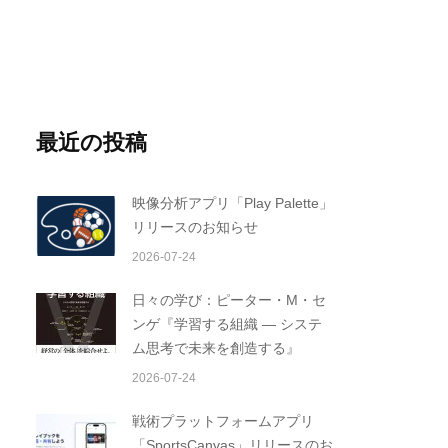
最近の投稿
映像分析アプリ「Play Palette」
リリースのお知らせ
2026-07-24
日々の学び：ピーター・M・セ
ンゲ『学習する組織 ― システ
ム思考で未来を創造する』
2026-07-24
戦術プラットフォームアプリ
「SportsCanvas」リリースのお