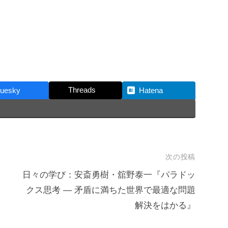
Threads
luesky
Hatena
次の投稿
日々の学び：安斎勇樹・舘野泰一『パラドッ
クス思考 ― 矛盾に満ちた世界で最適な問題
解決をはかる』