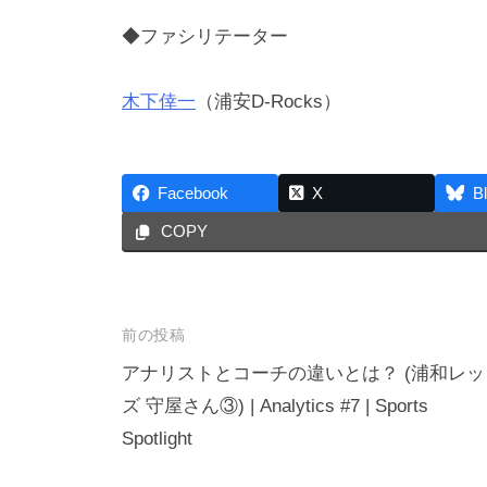
ツ
◆ファシリテーター
の
社
木下倖一
（浦安D-Rocks）
会
的
価
Facebook
X
B
値
COPY
向
上
を
投
目
前の投稿
指
稿
アナリストとコーチの違いとは？ (浦和レッ
し
ズ 守屋さん③) | Analytics #7 | Sports
ナ
ま
Spotlight
ビ
す
ゲ